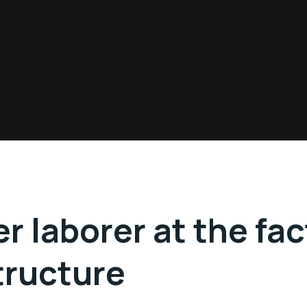
r laborer at the fa
tructure