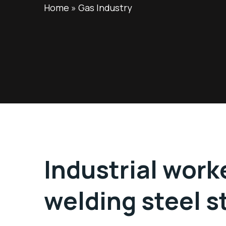
Home
»
Gas Industry
Industrial worke
welding steel s