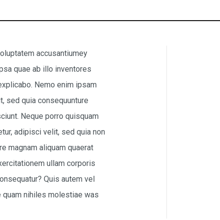
t voluptatem accusantiumey
sa quae ab illo inventores
nt explicabo. Nemo enim ipsam
it, sed quia consequunture
sciunt. Neque porro quisquam
ur, adipisci velit, sed quia non
ore magnam aliquam quaerat
ercitationem ullam corporis
 consequatur? Quis autem vel
se quam nihiles molestiae was