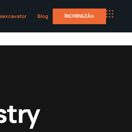
iniexcavator
Blog
Contact
ÎNCHIRIAZĂ
stry