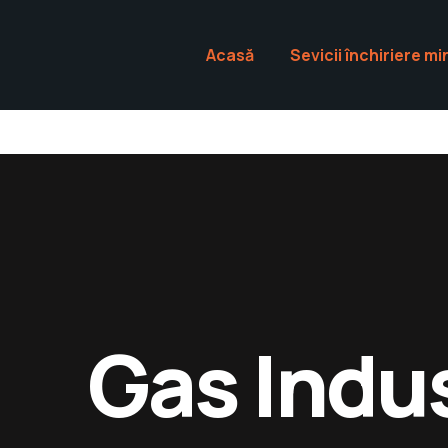
Industry
Acasă
Sevicii închiriere m
WordPress
theme
Gas Indu